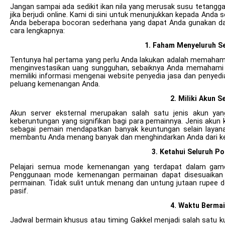
Jangan sampai ada sedikit ikan nila yang merusak susu tetangga
jika berjudi online. Kami di sini untuk menunjukkan kepada And
Anda beberapa bocoran sederhana yang dapat Anda gunakan dan
cara lengkapnya:
1. Faham Menyeluruh S
Tentunya hal pertama yang perlu Anda lakukan adalah memahami 
menginvestasikan uang sungguhan, sebaiknya Anda memahami ter
memiliki informasi mengenai website penyedia jasa dan penye
peluang kemenangan Anda.
2. Miliki Akun S
Akun server eksternal merupakan salah satu jenis akun yan
keberuntungan yang signifikan bagi para pemainnya. Jenis akun
sebagai pemain mendapatkan banyak keuntungan selain layana
membantu Anda menang banyak dan menghindarkan Anda dari ke
3. Ketahui Seluruh P
Pelajari semua mode kemenangan yang terdapat dalam game
Penggunaan mode kemenangan permainan dapat disesuaikan 
permainan. Tidak sulit untuk menang dan untung jutaan rupee 
pasif.
4. Waktu Bermai
Jadwal bermain khusus atau timing Gakkel menjadi salah satu 