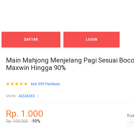
DAFTAR
LOGIN
Main Mahjong Menjelang Pagi Sesuai Boco
Maxwin Hingga 90%
666.999 Penilaian
Merek:
AQUA365
Rp. 1.000
Kua
Rp. 100.000
-99%